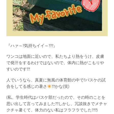
『ハァ～?気持ちイイ～???』
ワンコは地面に近いので、私たちより熱をうけ、皮膚
で発汗をするわけではないので、体内に熱がこもりや
すいのです??
人でいうなら、真夏に無風の体育館の中で?バスケの試
合をしてる感じの暑さ
??かな(笑)
(私、学生時代はバスケ部だったので、その時のことを
思い出して言ってみました??しかし、冗談抜きでメチャ
クチャ暑くて、体力のない私はフラフラでした???)