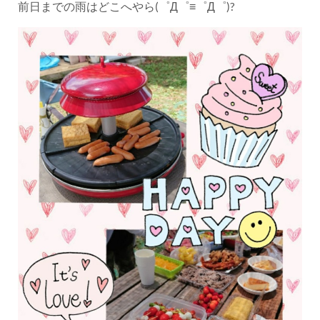
前日までの雨はどこへやら(゜Д゜≡゜Д゜)?