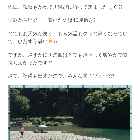
先日、視察もかねて川遊びに行って来ましたぁ
??
早朝から出発し、着いたのは10時過ぎ?
とてもお天気が良く、もぉ気温もグッと高くなってい
て、ひたすら暑い
??
ですが、さすがに川の風はとても清々しく爽やかで気
持ちよかったです??
さて、準備も出来たので、みんな遊ぶゾォ
???