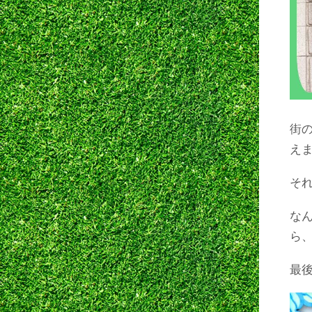
街
えま
そ
な
ら
最