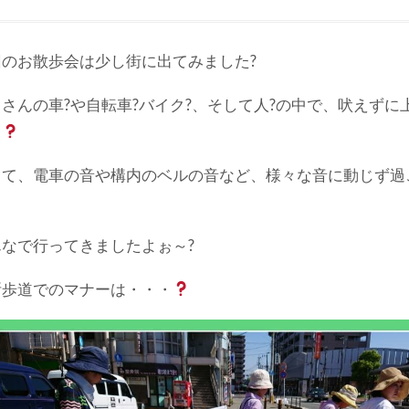
回のお散歩会は少し街に出てみました?
さんの車?や自転車?バイク?
、そして人?の中で、吠えずに
～
して、電車の音や構内のベルの音など、様々な音に動じず過
んなで行ってきましたよぉ～?
断歩道でのマナーは・・・