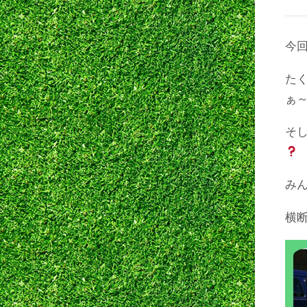
今
たく
ぁ
そ
み
横