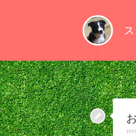
ス
お
201