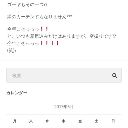
ゴーヤもその一つ??
緑のカーテンすらなりません???
今年こそっっっ
と、いつも意気込みだけはありますが、空振りです??
今年こそっっっ
(笑)?
検
索:
カレンダー
2017年6月
月
火
水
木
金
土
日