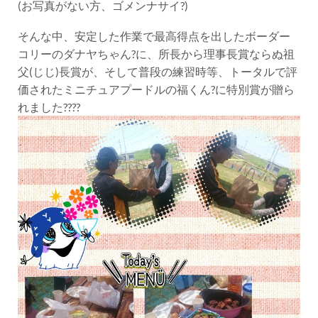
(お写真がない方、ゴメンナサイ?)
そんな中、安定した作業で最高得点を出したボーダー
コリーのダナヤちゃん?に、所長から理事長賞ならぬ祖
父(じじ)長賞が、そして普段の練習時等、トータルで評
価されたミニチュアプードルの福くん?に特別賞が贈ら
れました????