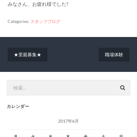
みなさん、お疲れ様でした?
Categories:
スタッフブログ
投
★里親募集★
職場体験
稿
ナ
ビ
ゲ
検
索:
ー
シ
カレンダー
ョ
ン
2017年6月
月
火
水
木
金
土
日