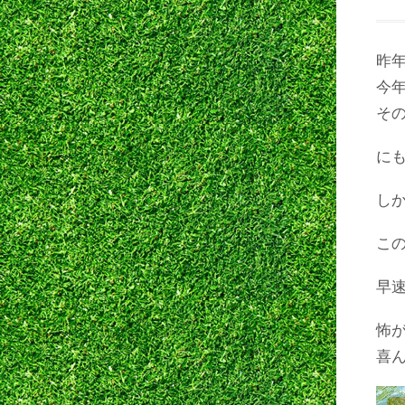
昨
今
そ
に
し
この
早
怖
喜ん