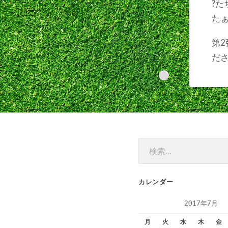
?
たぁ
第
ださ
検
索:
カレンダー
2017年7月
月
火
水
木
金