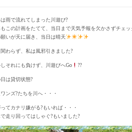
年は雨で流れてしまった川遊び?
年もこの計画をたてて、当日まで天気予報を欠かさずチェッ
の願いが天に届き、当日は晴天
も関わらず、私は風邪引きました?
かしそれにも負けず、川遊びへGo
??
日は貸切状態?
速ワンズ?たちを川へ・・・
がってカナリ嫌がる?もいれば・・・
で走り回ってはしゃぐ?もいました?