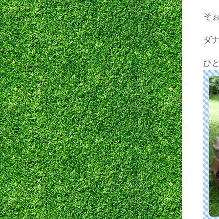
そ
ダナ
ひ