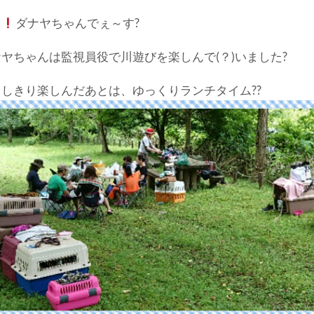
ぉ
ダナヤちゃんでぇ～す?
ヤちゃんは監視員役で川遊びを楽しんで(？)いました?
としきり楽しんだあとは、ゆっくりランチタイム??