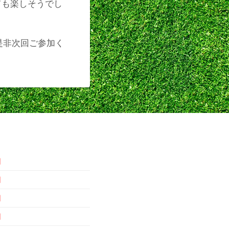
ても楽しそうでし
是非次回ご参加く
月
月
月
月