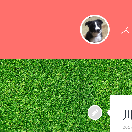
ス
川
201