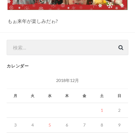
もぉ来年が楽しみだゎ?
検
索:
カレンダー
2018年12月
月
火
水
木
金
土
日
1
2
3
4
5
6
7
8
9